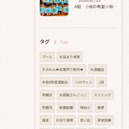
2026/07/25
A組 ☆絵の教室☆粘土☆
タグ
Tags
プール
お泊まり保育
すみれ大🍁紅葉狩り製作🍁
お遊戯会
令和6年度運動会
ハロウィン
1月
参観日
お店屋さんごっこ
スイミング
卒園児
給食配膳
保幼小
食育
遠足
お泊り保育
思い出
津波訓練