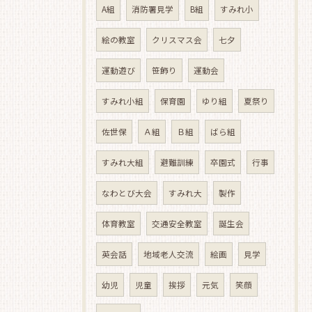
A組
消防署見学
B組
すみれ小
絵の教室
クリスマス会
七夕
運動遊び
笹飾り
運動会
すみれ小組
保育園
ゆり組
夏祭り
佐世保
Ａ組
Ｂ組
ばら組
すみれ大組
避難訓練
卒園式
行事
なわとび大会
すみれ大
製作
体育教室
交通安全教室
誕生会
英会話
地域老人交流
絵画
見学
幼児
児童
挨拶
元気
笑顔