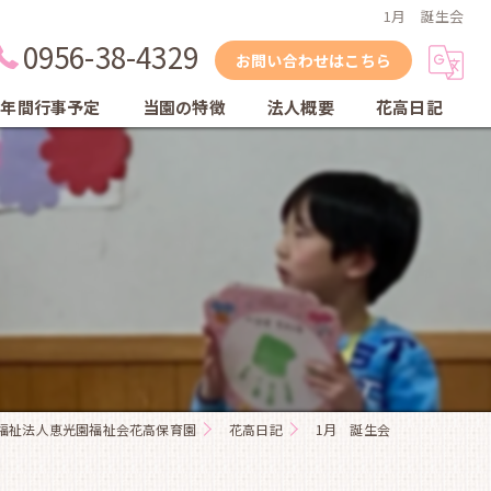
1月 誕生会
0956-38-4329
お問い合わせはこちら
年間行事予定
当園の特徴
法人概要
花高日記
縦割り保育
自然
体育教室
英会話教室
乾布摩擦
福祉法人恵光園福祉会花高保育園
花高日記
1月 誕生会