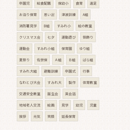
卒園児
給食配膳
保幼小
食育
遠足
お泊り保育
思い出
津波訓練
A組
消防署見学
B組
すみれ小
絵の教室
クリスマス会
七夕
運動遊び
笹飾り
運動会
すみれ小組
保育園
ゆり組
夏祭り
佐世保
Ａ組
Ｂ組
ばら組
すみれ大組
避難訓練
卒園式
行事
なわとび大会
すみれ大
製作
体育教室
交通安全教室
誕生会
英会話
地域老人交流
絵画
見学
幼児
児童
挨拶
元気
笑顔
延長保育