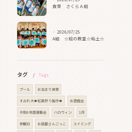
食育 さくらＡ組
2026/07/25
A組 ☆絵の教室☆粘土☆
タグ
Tags
プール
お泊まり保育
すみれ大🍁紅葉狩り製作🍁
お遊戯会
令和6年度運動会
ハロウィン
1月
参観日
お店屋さんごっこ
スイミング