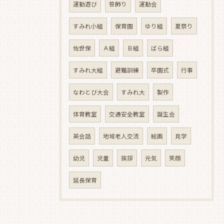
運動遊び
笹飾り
運動会
すみれ小組
保育園
ゆり組
夏祭り
佐世保
Ａ組
Ｂ組
ばら組
すみれ大組
避難訓練
卒園式
行事
なわとび大会
すみれ大
製作
体育教室
交通安全教室
誕生会
英会話
地域老人交流
絵画
見学
幼児
児童
挨拶
元気
笑顔
延長保育