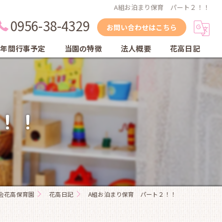
A組お泊まり保育 パート２！！
0956-38-4329
お問い合わせはこちら
年間行事予定
当園の特徴
法人概要
花高日記
縦割り保育
自然
！！
体育教室
英会話教室
乾布摩擦
会花高保育園
花高日記
A組お泊まり保育 パート２！！