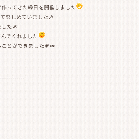
で作ってきた縁日を開催しました
て楽しめていました🎶
した🎆
喜んでくれました
とができました💗💤
-------------