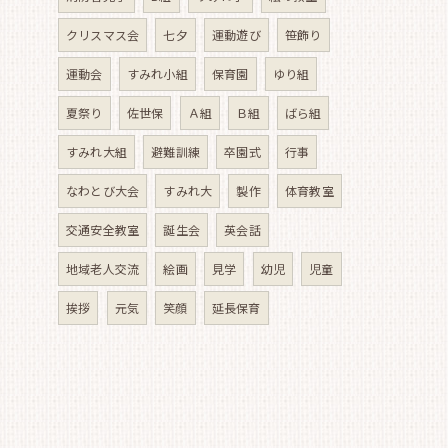
クリスマス会
七夕
運動遊び
笹飾り
運動会
すみれ小組
保育園
ゆり組
夏祭り
佐世保
Ａ組
Ｂ組
ばら組
すみれ大組
避難訓練
卒園式
行事
なわとび大会
すみれ大
製作
体育教室
交通安全教室
誕生会
英会話
地域老人交流
絵画
見学
幼児
児童
挨拶
元気
笑顔
延長保育