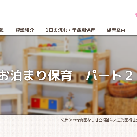
報
施設紹介
1日の流れ・年齢別保育
保育案内
組お泊まり保育 パート２
佐世保の保育園なら社会福祉法人恵光園福祉