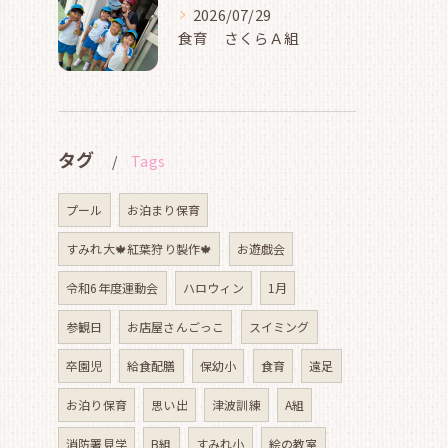
2026/07/29
食育 さくらＡ組
タグ
Tags
プール
お泊まり保育
すみれ大🍁紅葉狩り製作🍁
お遊戯会
令和6年度運動会
ハロウィン
1月
参観日
お店屋さんごっこ
スイミング
卒園児
給食配膳
保幼小
食育
遠足
お泊り保育
思い出
津波訓練
A組
消防署見学
B組
すみれ小
絵の教室