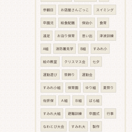
参観日
お店屋さんごっこ
スイミング
卒園児
給食配膳
保幼小
食育
遠足
お泊り保育
思い出
津波訓練
A組
消防署見学
B組
すみれ小
絵の教室
クリスマス会
七夕
運動遊び
笹飾り
運動会
すみれ小組
保育園
ゆり組
夏祭り
佐世保
Ａ組
Ｂ組
ばら組
すみれ大組
避難訓練
卒園式
行事
なわとび大会
すみれ大
製作