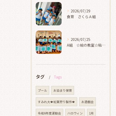
2026/07/29
食育 さくらＡ組
2026/07/25
A組 ☆絵の教室☆粘土☆
タグ
Tags
プール
お泊まり保育
すみれ大🍁紅葉狩り製作🍁
お遊戯会
令和6年度運動会
ハロウィン
1月