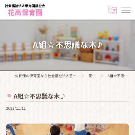
A組☆不思議な木♪
佐世保の保育園なら社会福祉法人恵光園福祉会花高保育園
花高日記
A組☆不思議な木♪
A組☆不思議な木♪
2023/11/11