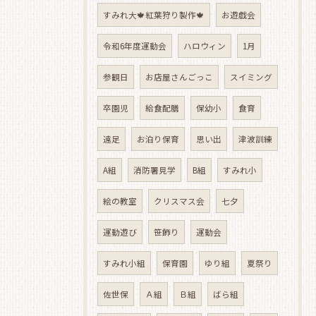
すみれ大🍁紅葉狩り製作🍁
お遊戯会
令和6年度運動会
ハロウィン
1月
参観日
お店屋さんごっこ
スイミング
卒園児
給食配膳
保幼小
食育
遠足
お泊り保育
思い出
津波訓練
A組
消防署見学
B組
すみれ小
絵の教室
クリスマス会
七夕
運動遊び
笹飾り
運動会
すみれ小組
保育園
ゆり組
夏祭り
佐世保
Ａ組
Ｂ組
ばら組