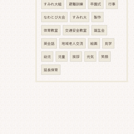
すみれ大組
避難訓練
卒園式
行事
なわとび大会
すみれ大
製作
体育教室
交通安全教室
誕生会
英会話
地域老人交流
絵画
見学
幼児
児童
挨拶
元気
笑顔
延長保育