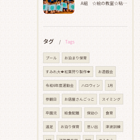
A組 ☆絵の教室☆粘土☆
タグ
Tags
プール
お泊まり保育
すみれ大🍁紅葉狩り製作🍁
お遊戯会
令和6年度運動会
ハロウィン
1月
参観日
お店屋さんごっこ
スイミング
卒園児
給食配膳
保幼小
食育
遠足
お泊り保育
思い出
津波訓練