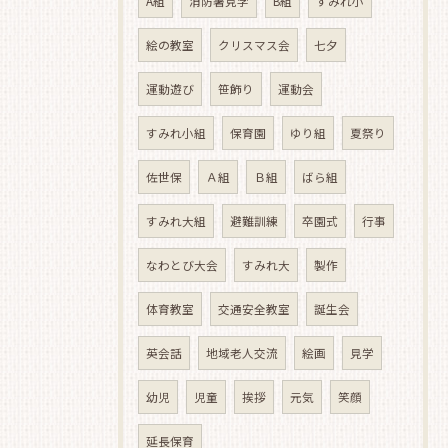
A組
消防署見学
B組
すみれ小
絵の教室
クリスマス会
七夕
運動遊び
笹飾り
運動会
すみれ小組
保育園
ゆり組
夏祭り
佐世保
Ａ組
Ｂ組
ばら組
すみれ大組
避難訓練
卒園式
行事
なわとび大会
すみれ大
製作
体育教室
交通安全教室
誕生会
英会話
地域老人交流
絵画
見学
幼児
児童
挨拶
元気
笑顔
延長保育