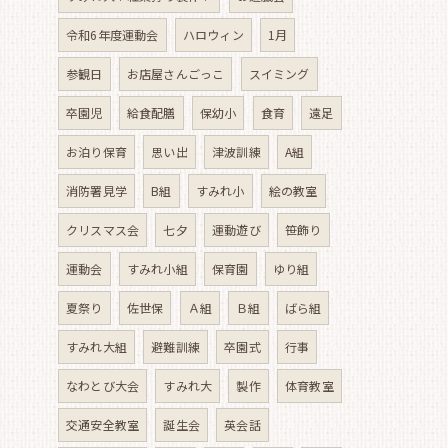
令和6年度運動会
ハロウィン
1月
参観日
お店屋さんごっこ
スイミング
卒園児
給食配膳
保幼小
食育
遠足
お泊り保育
思い出
津波訓練
A組
消防署見学
B組
すみれ小
絵の教室
クリスマス会
七夕
運動遊び
笹飾り
運動会
すみれ小組
保育園
ゆり組
夏祭り
佐世保
Ａ組
Ｂ組
ばら組
すみれ大組
避難訓練
卒園式
行事
なわとび大会
すみれ大
製作
体育教室
交通安全教室
誕生会
英会話