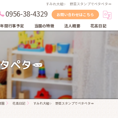
すみれ大組✨ 野菜スタンプでペタペタ🥕
0956-38-4329
お問い合わせはこちら
年間行事予定
当園の特徴
法人概要
花高日記
縦割り保育
自然
タペタ🥕
体育教室
英会話教室
乾布摩擦
育園
花高日記
すみれ大組✨ 野菜スタンプでペタペタ🥕