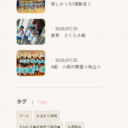
楽しかった❗運動会🚩
2026/07/29
食育 さくらＡ組
2026/07/25
A組 ☆絵の教室☆粘土☆
タグ
Tags
プール
お泊まり保育
すみれ大🍁紅葉狩り製作🍁
お遊戯会