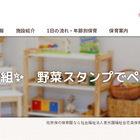
報
施設紹介
1日の流れ・年齢別保育
保育案内
組✨ 野菜スタンプでペ
佐世保の保育園なら社会福祉法人恵光園福祉会花高保