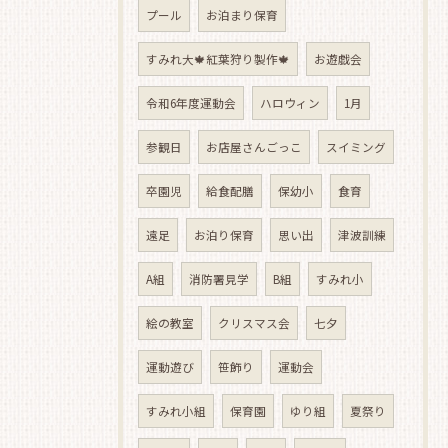
プール
お泊まり保育
すみれ大🍁紅葉狩り製作🍁
お遊戯会
令和6年度運動会
ハロウィン
1月
参観日
お店屋さんごっこ
スイミング
卒園児
給食配膳
保幼小
食育
遠足
お泊り保育
思い出
津波訓練
A組
消防署見学
B組
すみれ小
絵の教室
クリスマス会
七夕
運動遊び
笹飾り
運動会
すみれ小組
保育園
ゆり組
夏祭り