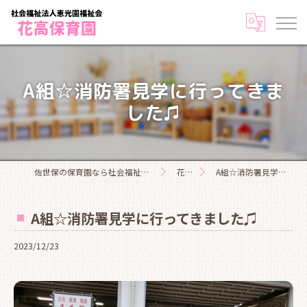
A組☆消防署見学に行ってきま
した♫
佐世保の保育園なら社会福祉法人恵光園福祉会花高保育園
花高日記
A組☆消防署見学に行ってきました♫
A組☆消防署見学に行ってきました♫
2023/12/23