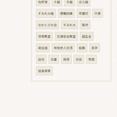
佐世保
Ａ組
Ｂ組
ばら組
すみれ大組
避難訓練
卒園式
行事
なわとび大会
すみれ大
製作
体育教室
交通安全教室
誕生会
英会話
地域老人交流
絵画
見学
幼児
児童
挨拶
元気
笑顔
延長保育