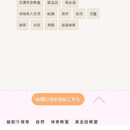
交通安全教室
誕生会
英会話
地域老人交流
絵画
見学
幼児
児童
挨拶
元気
笑顔
延長保育
お問い合わせはこちら
徴
縦割り保育
自然
体育教室
英会話教室