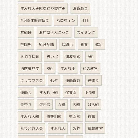
すみれ大🍁紅葉狩り製作🍁
お遊戯会
令和6年度運動会
ハロウィン
1月
参観日
お店屋さんごっこ
スイミング
卒園児
給食配膳
保幼小
食育
遠足
お泊り保育
思い出
津波訓練
A組
消防署見学
B組
すみれ小
絵の教室
クリスマス会
七夕
運動遊び
笹飾り
運動会
すみれ小組
保育園
ゆり組
夏祭り
佐世保
Ａ組
Ｂ組
ばら組
すみれ大組
避難訓練
卒園式
行事
なわとび大会
すみれ大
製作
体育教室