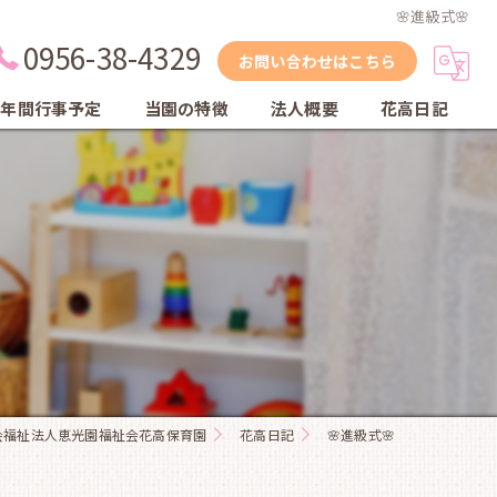
🌸進級式🌸
0956-38-4329
お問い合わせはこちら
年間行事予定
当園の特徴
法人概要
花高日記
縦割り保育
自然
体育教室
英会話教室
乾布摩擦
会福祉法人恵光園福祉会花高保育園
花高日記
🌸進級式🌸