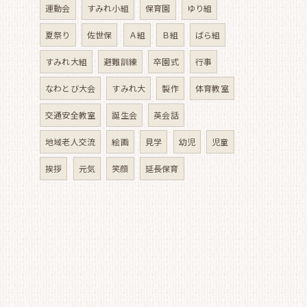
運動会
すみれ小組
保育園
ゆり組
夏祭り
佐世保
Ａ組
Ｂ組
ばら組
すみれ大組
避難訓練
卒園式
行事
なわとび大会
すみれ大
製作
体育教室
交通安全教室
誕生会
英会話
地域老人交流
絵画
見学
幼児
児童
挨拶
元気
笑顔
延長保育