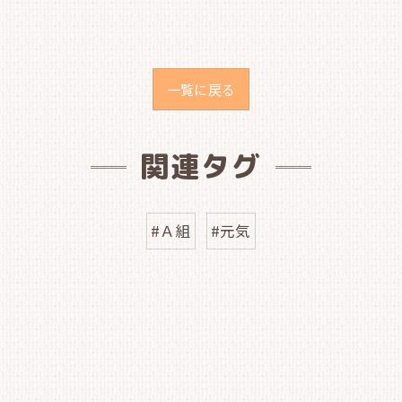
一覧に戻る
関連タグ
#Ａ組
#元気