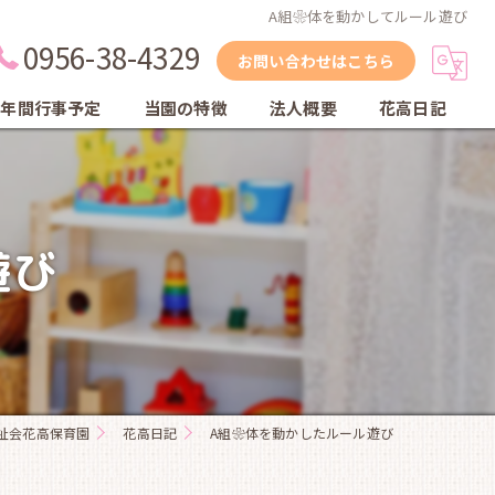
A組❀体を動かしてルール遊び
0956-38-4329
お問い合わせはこちら
年間行事予定
当園の特徴
法人概要
花高日記
縦割り保育
自然
遊び
体育教室
英会話教室
乾布摩擦
祉会花高保育園
花高日記
A組❀体を動かしたルール遊び