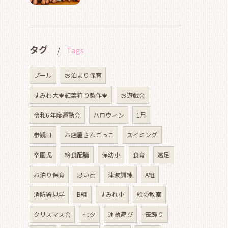
タグ
Tags
プール
お泊まり保育
すみれ大🍁紅葉狩り製作🍁
お遊戯会
令和6年度運動会
ハロウィン
1月
参観日
お店屋さんごっこ
スイミング
卒園児
給食配膳
保幼小
食育
遠足
お泊り保育
思い出
津波訓練
A組
消防署見学
B組
すみれ小
絵の教室
クリスマス会
七夕
運動遊び
笹飾り