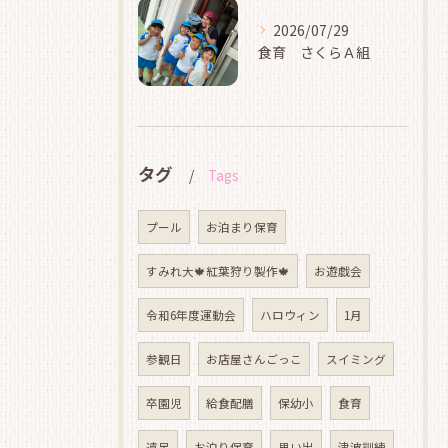
2026/07/29
食育 さくらＡ組
タグ
Tags
プール
お泊まり保育
すみれ大🍁紅葉狩り製作🍁
お遊戯会
令和6年度運動会
ハロウィン
1月
参観日
お店屋さんごっこ
スイミング
卒園児
給食配膳
保幼小
食育
遠足
お泊り保育
思い出
津波訓練