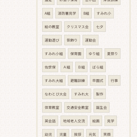
A組
消防署見学
B組
すみれ小
絵の教室
クリスマス会
七夕
運動遊び
笹飾り
運動会
すみれ小組
保育園
ゆり組
夏祭り
佐世保
Ａ組
Ｂ組
ばら組
すみれ大組
避難訓練
卒園式
行事
なわとび大会
すみれ大
製作
体育教室
交通安全教室
誕生会
英会話
地域老人交流
絵画
見学
幼児
児童
挨拶
元気
笑顔