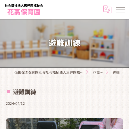
避難訓練
佐世保の保育園なら社会福祉法人恵光園福祉会花高保育園
花高日記
避難訓練
避難訓練
2024/04/12