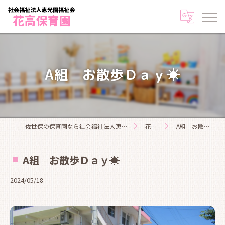
A組 お散歩Ｄａｙ☀
佐世保の保育園なら社会福祉法人恵光園福祉会花高保育園
花高日記
A組 お散歩Ｄａｙ☀
A組 お散歩Ｄａｙ☀
2024/05/18