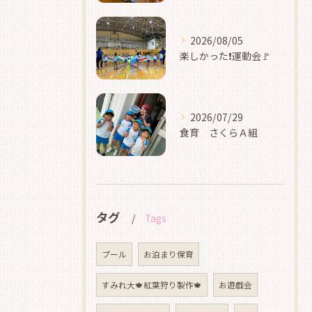
2026/08/05
楽しかった❗運動会🚩
2026/07/29
食育 さくらＡ組
タグ
Tags
プール
お泊まり保育
すみれ大🍁紅葉狩り製作🍁
お遊戯会