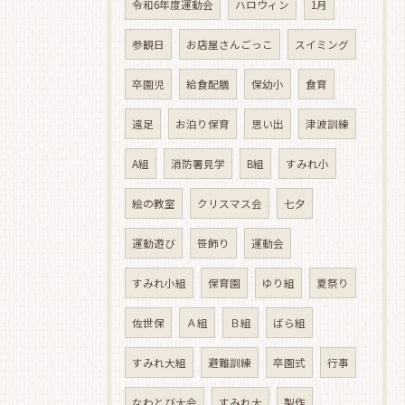
令和6年度運動会
ハロウィン
1月
参観日
お店屋さんごっこ
スイミング
卒園児
給食配膳
保幼小
食育
遠足
お泊り保育
思い出
津波訓練
A組
消防署見学
B組
すみれ小
絵の教室
クリスマス会
七夕
運動遊び
笹飾り
運動会
すみれ小組
保育園
ゆり組
夏祭り
佐世保
Ａ組
Ｂ組
ばら組
すみれ大組
避難訓練
卒園式
行事
なわとび大会
すみれ大
製作