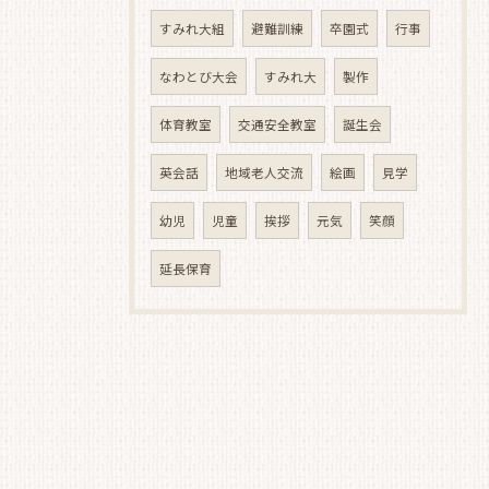
すみれ大組
避難訓練
卒園式
行事
なわとび大会
すみれ大
製作
体育教室
交通安全教室
誕生会
英会話
地域老人交流
絵画
見学
幼児
児童
挨拶
元気
笑顔
延長保育