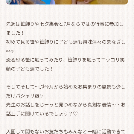
先週は笹飾りや七夕集会と7月ならではの行事に参加し
ました！
初めて見る笹や笹飾りに子ども達も興味津々のまなざし
👀✨
恐る恐る笹に触ってみたり、笹飾りを触ってニッコリ笑
顔の子ども達でした！
そしてそして～♫今月から始めたお集まりの風景も少し
だけパシャリ📸✨
先生のお話しをじーっと見つめながら真剣な表情……お
話上手に聞けているでしょう？♡
入園して間もないお友だちもみんなと一緒に活動できて