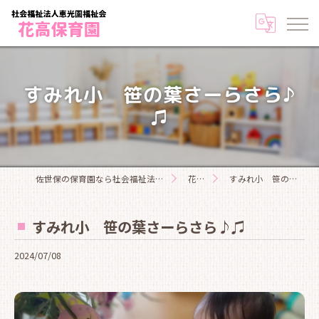
すみれ小 笹の葉さーらさら♪
♫
佐世保の保育園なら社会福祉法人恵光園福祉会花高保育園
花高日記
すみれ小 笹の葉さーらさら♪♫
すみれ小 笹の葉さーらさら♪♫
2024/07/08