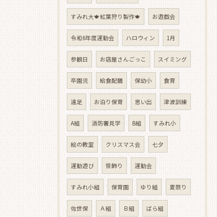
すみれ大🍁紅葉狩り製作🍁
お遊戯会
令和6年度運動会
ハロウィン
1月
参観日
お店屋さんごっこ
スイミング
卒園児
給食配膳
保幼小
食育
遠足
お泊り保育
思い出
津波訓練
A組
消防署見学
B組
すみれ小
絵の教室
クリスマス会
七夕
運動遊び
笹飾り
運動会
すみれ小組
保育園
ゆり組
夏祭り
佐世保
Ａ組
Ｂ組
ばら組