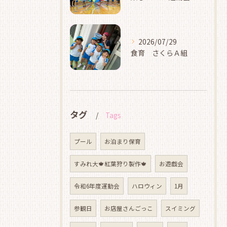
2026/07/29
食育 さくらＡ組
タグ
Tags
プール
お泊まり保育
すみれ大🍁紅葉狩り製作🍁
お遊戯会
令和6年度運動会
ハロウィン
1月
参観日
お店屋さんごっこ
スイミング