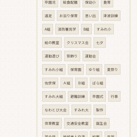
卒園児
給食配膳
保幼小
食育
遠足
お泊り保育
思い出
津波訓練
A組
消防署見学
B組
すみれ小
絵の教室
クリスマス会
七夕
運動遊び
笹飾り
運動会
すみれ小組
保育園
ゆり組
夏祭り
佐世保
Ａ組
Ｂ組
ばら組
すみれ大組
避難訓練
卒園式
行事
なわとび大会
すみれ大
製作
体育教室
交通安全教室
誕生会
英会話
地域老人交流
絵画
見学