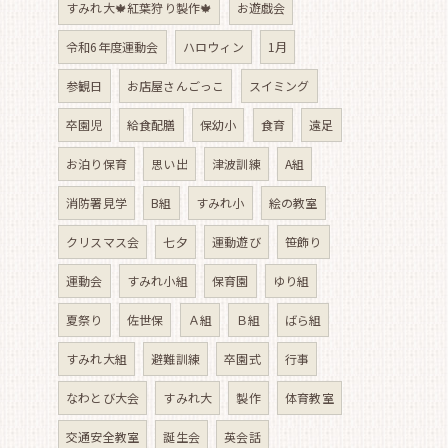
すみれ大🍁紅葉狩り製作🍁
お遊戯会
令和6年度運動会
ハロウィン
1月
参観日
お店屋さんごっこ
スイミング
卒園児
給食配膳
保幼小
食育
遠足
お泊り保育
思い出
津波訓練
A組
消防署見学
B組
すみれ小
絵の教室
クリスマス会
七夕
運動遊び
笹飾り
運動会
すみれ小組
保育園
ゆり組
夏祭り
佐世保
Ａ組
Ｂ組
ばら組
すみれ大組
避難訓練
卒園式
行事
なわとび大会
すみれ大
製作
体育教室
交通安全教室
誕生会
英会話