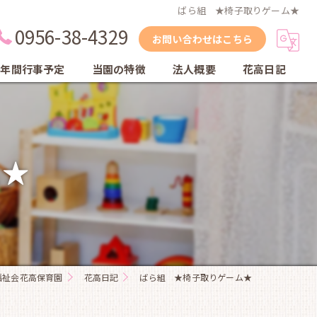
ばら組 ★椅子取りゲーム★
0956-38-4329
お問い合わせはこちら
年間行事予定
当園の特徴
法人概要
花高日記
縦割り保育
自然
ム★
体育教室
英会話教室
乾布摩擦
福祉会花高保育園
花高日記
ばら組 ★椅子取りゲーム★