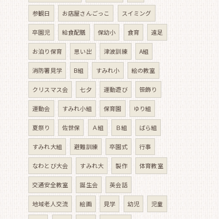
参観日
お店屋さんごっこ
スイミング
卒園児
給食配膳
保幼小
食育
遠足
お泊り保育
思い出
津波訓練
A組
消防署見学
B組
すみれ小
絵の教室
クリスマス会
七夕
運動遊び
笹飾り
運動会
すみれ小組
保育園
ゆり組
夏祭り
佐世保
Ａ組
Ｂ組
ばら組
すみれ大組
避難訓練
卒園式
行事
なわとび大会
すみれ大
製作
体育教室
交通安全教室
誕生会
英会話
地域老人交流
絵画
見学
幼児
児童