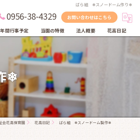
ばら組 ❄スノードーム作り❄
0956-38-4329
お問い合わせはこちら
年間行事予定
当園の特徴
法人概要
花高日記
縦割り保育
自然
作❄
体育教室
英会話教室
乾布摩擦
祉会花高保育園
花高日記
ばら組 ❄スノードーム製作❄