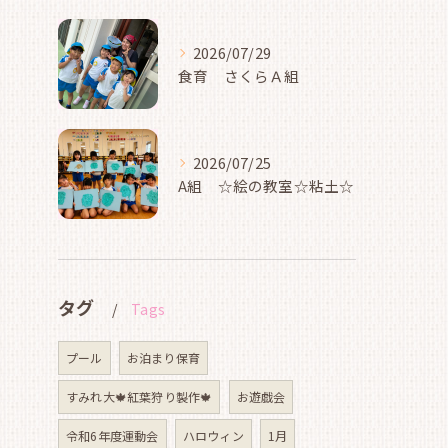
2026/07/29
食育 さくらＡ組
2026/07/25
A組 ☆絵の教室☆粘土☆
タグ
Tags
プール
お泊まり保育
すみれ大🍁紅葉狩り製作🍁
お遊戯会
令和6年度運動会
ハロウィン
1月