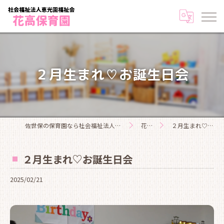
２月生まれ♡お誕生日会
佐世保の保育園なら社会福祉法人恵光園福祉会花高保育園
花高日記
２月生まれ♡お誕生日会
２月生まれ♡お誕生日会
2025/02/21