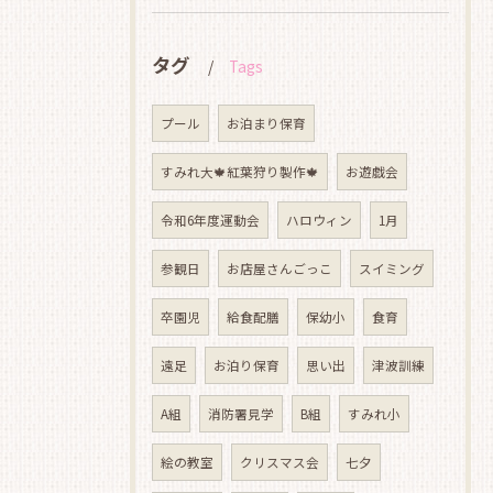
タグ
Tags
プール
お泊まり保育
すみれ大🍁紅葉狩り製作🍁
お遊戯会
令和6年度運動会
ハロウィン
1月
参観日
お店屋さんごっこ
スイミング
卒園児
給食配膳
保幼小
食育
遠足
お泊り保育
思い出
津波訓練
A組
消防署見学
B組
すみれ小
絵の教室
クリスマス会
七夕