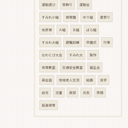
運動遊び
笹飾り
運動会
すみれ小組
保育園
ゆり組
夏祭り
佐世保
Ａ組
Ｂ組
ばら組
すみれ大組
避難訓練
卒園式
行事
なわとび大会
すみれ大
製作
体育教室
交通安全教室
誕生会
英会話
地域老人交流
絵画
見学
幼児
児童
挨拶
元気
笑顔
延長保育