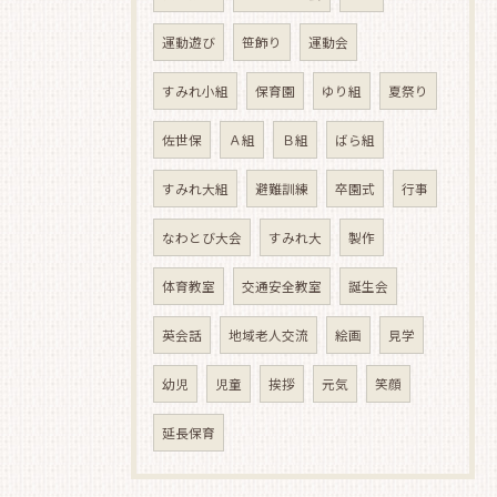
運動遊び
笹飾り
運動会
すみれ小組
保育園
ゆり組
夏祭り
佐世保
Ａ組
Ｂ組
ばら組
すみれ大組
避難訓練
卒園式
行事
なわとび大会
すみれ大
製作
体育教室
交通安全教室
誕生会
英会話
地域老人交流
絵画
見学
幼児
児童
挨拶
元気
笑顔
延長保育