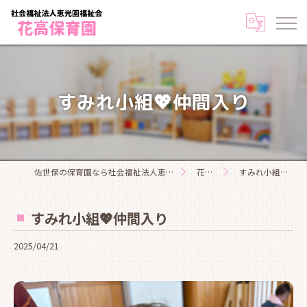
すみれ小組💖仲間入り
佐世保の保育園なら社会福祉法人恵光園福祉会花高保育園
花高日記
すみれ小組💖仲間入り
すみれ小組💖仲間入り
2025/04/21