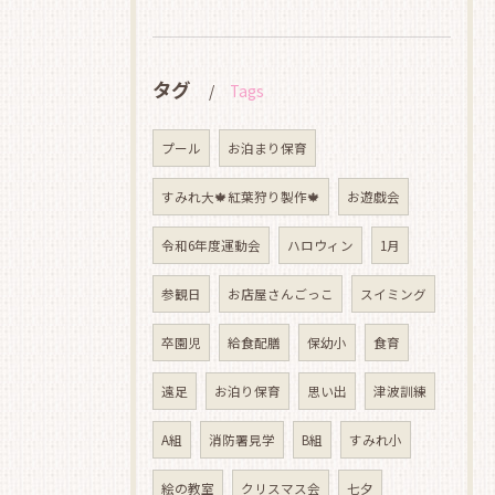
タグ
Tags
プール
お泊まり保育
すみれ大🍁紅葉狩り製作🍁
お遊戯会
令和6年度運動会
ハロウィン
1月
参観日
お店屋さんごっこ
スイミング
卒園児
給食配膳
保幼小
食育
遠足
お泊り保育
思い出
津波訓練
A組
消防署見学
B組
すみれ小
絵の教室
クリスマス会
七夕