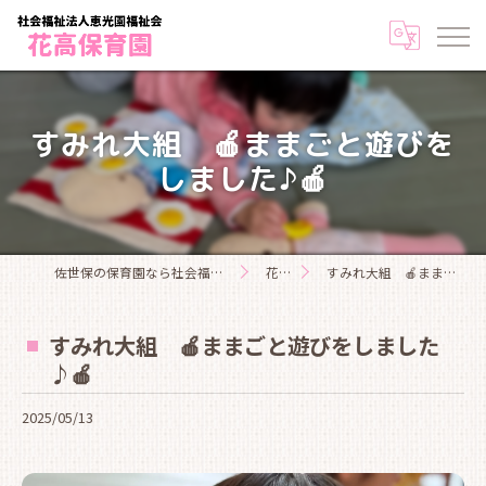
すみれ大組 🍎ままごと遊びを
しました♪🍎
佐世保の保育園なら社会福祉法人恵光園福祉会花高保育園
花高日記
すみれ大組 🍎ままごと遊びをしました♪🍎
すみれ大組 🍎ままごと遊びをしました
♪🍎
2025/05/13