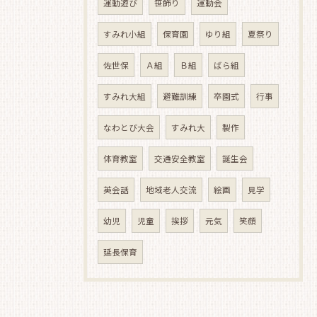
運動遊び
笹飾り
運動会
すみれ小組
保育園
ゆり組
夏祭り
佐世保
Ａ組
Ｂ組
ばら組
すみれ大組
避難訓練
卒園式
行事
なわとび大会
すみれ大
製作
体育教室
交通安全教室
誕生会
英会話
地域老人交流
絵画
見学
幼児
児童
挨拶
元気
笑顔
延長保育