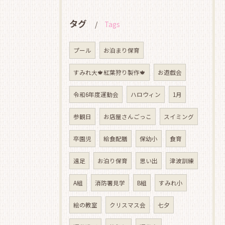
タグ
Tags
プール
お泊まり保育
すみれ大🍁紅葉狩り製作🍁
お遊戯会
令和6年度運動会
ハロウィン
1月
参観日
お店屋さんごっこ
スイミング
卒園児
給食配膳
保幼小
食育
遠足
お泊り保育
思い出
津波訓練
A組
消防署見学
B組
すみれ小
絵の教室
クリスマス会
七夕