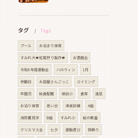
タグ
Tags
プール
お泊まり保育
すみれ大🍁紅葉狩り製作🍁
お遊戯会
令和6年度運動会
ハロウィン
1月
参観日
お店屋さんごっこ
スイミング
卒園児
給食配膳
保幼小
食育
遠足
お泊り保育
思い出
津波訓練
A組
消防署見学
B組
すみれ小
絵の教室
クリスマス会
七夕
運動遊び
笹飾り