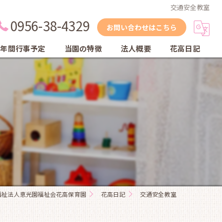
交通安全教室
0956-38-4329
お問い合わせはこちら
年間行事予定
当園の特徴
法人概要
花高日記
縦割り保育
自然
体育教室
英会話教室
乾布摩擦
福祉法人恵光園福祉会花高保育園
花高日記
交通安全教室