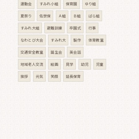
運動会
すみれ小組
保育園
ゆり組
夏祭り
佐世保
Ａ組
Ｂ組
ばら組
すみれ大組
避難訓練
卒園式
行事
なわとび大会
すみれ大
製作
体育教室
交通安全教室
誕生会
英会話
地域老人交流
絵画
見学
幼児
児童
挨拶
元気
笑顔
延長保育