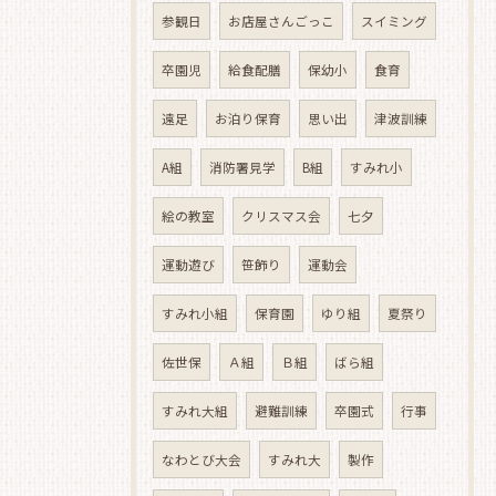
参観日
お店屋さんごっこ
スイミング
卒園児
給食配膳
保幼小
食育
遠足
お泊り保育
思い出
津波訓練
A組
消防署見学
B組
すみれ小
絵の教室
クリスマス会
七夕
運動遊び
笹飾り
運動会
すみれ小組
保育園
ゆり組
夏祭り
佐世保
Ａ組
Ｂ組
ばら組
すみれ大組
避難訓練
卒園式
行事
なわとび大会
すみれ大
製作