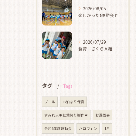
2026/08/05
楽しかった❗運動会🚩
2026/07/29
食育 さくらＡ組
タグ
Tags
プール
お泊まり保育
すみれ大🍁紅葉狩り製作🍁
お遊戯会
令和6年度運動会
ハロウィン
1月