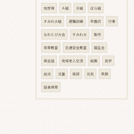
佐世保
Ａ組
Ｂ組
ばら組
すみれ大組
避難訓練
卒園式
行事
なわとび大会
すみれ大
製作
体育教室
交通安全教室
誕生会
英会話
地域老人交流
絵画
見学
幼児
児童
挨拶
元気
笑顔
延長保育