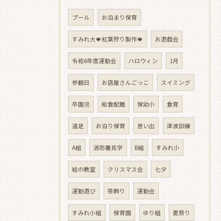
プール
お泊まり保育
すみれ大🍁紅葉狩り製作🍁
お遊戯会
令和6年度運動会
ハロウィン
1月
参観日
お店屋さんごっこ
スイミング
卒園児
給食配膳
保幼小
食育
遠足
お泊り保育
思い出
津波訓練
A組
消防署見学
B組
すみれ小
絵の教室
クリスマス会
七夕
運動遊び
笹飾り
運動会
すみれ小組
保育園
ゆり組
夏祭り