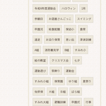
令和6年度運動会
ハロウィン
1月
参観日
お店屋さんごっこ
スイミング
卒園児
給食配膳
保幼小
食育
遠足
お泊り保育
思い出
津波訓練
A組
消防署見学
B組
すみれ小
絵の教室
クリスマス会
七夕
運動遊び
笹飾り
運動会
すみれ小組
保育園
ゆり組
夏祭り
佐世保
Ａ組
Ｂ組
ばら組
すみれ大組
避難訓練
卒園式
行事