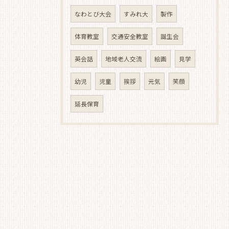
なわとび大会
すみれ大
製作
体育教室
交通安全教室
誕生会
英会話
地域老人交流
絵画
見学
幼児
児童
挨拶
元気
笑顔
延長保育