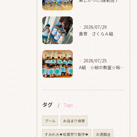
楽しかった❗運動会🚩
2026/07/29
食育 さくらＡ組
2026/07/25
A組 ☆絵の教室☆粘土☆
タグ
Tags
プール
お泊まり保育
すみれ大🍁紅葉狩り製作🍁
お遊戯会