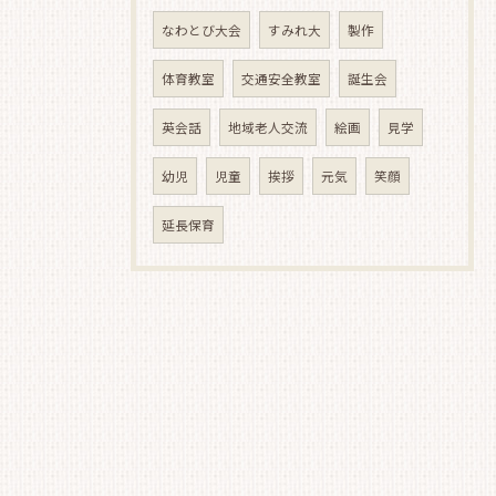
なわとび大会
すみれ大
製作
体育教室
交通安全教室
誕生会
英会話
地域老人交流
絵画
見学
幼児
児童
挨拶
元気
笑顔
延長保育