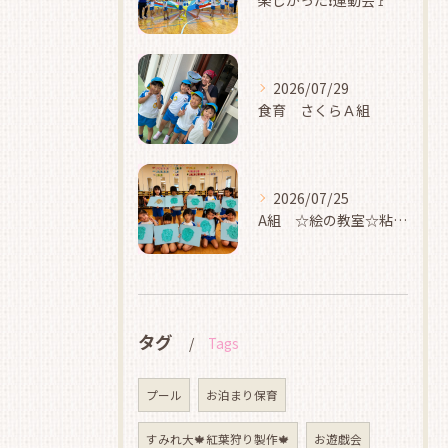
楽しかった❗運動会🚩
2026/07/29
食育 さくらＡ組
2026/07/25
A組 ☆絵の教室☆粘土☆
タグ
Tags
プール
お泊まり保育
すみれ大🍁紅葉狩り製作🍁
お遊戯会