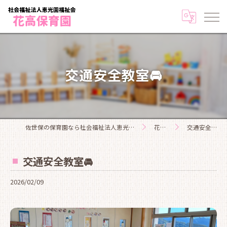
交通安全教室🚘
佐世保の保育園なら社会福祉法人恵光園福祉会花高保育園
花高日記
交通安全教室🚘
交通安全教室🚘
2026/02/09