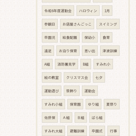
令和6年度運動会
ハロウィン
1月
参観日
お店屋さんごっこ
スイミング
卒園児
給食配膳
保幼小
食育
遠足
お泊り保育
思い出
津波訓練
A組
消防署見学
B組
すみれ小
絵の教室
クリスマス会
七夕
運動遊び
笹飾り
運動会
すみれ小組
保育園
ゆり組
夏祭り
佐世保
Ａ組
Ｂ組
ばら組
すみれ大組
避難訓練
卒園式
行事