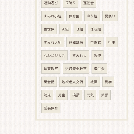
運動遊び
笹飾り
運動会
すみれ小組
保育園
ゆり組
夏祭り
佐世保
Ａ組
Ｂ組
ばら組
すみれ大組
避難訓練
卒園式
行事
なわとび大会
すみれ大
製作
体育教室
交通安全教室
誕生会
英会話
地域老人交流
絵画
見学
幼児
児童
挨拶
元気
笑顔
延長保育