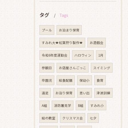
タグ
Tags
プール
お泊まり保育
すみれ大🍁紅葉狩り製作🍁
お遊戯会
令和6年度運動会
ハロウィン
1月
参観日
お店屋さんごっこ
スイミング
卒園児
給食配膳
保幼小
食育
遠足
お泊り保育
思い出
津波訓練
A組
消防署見学
B組
すみれ小
絵の教室
クリスマス会
七夕