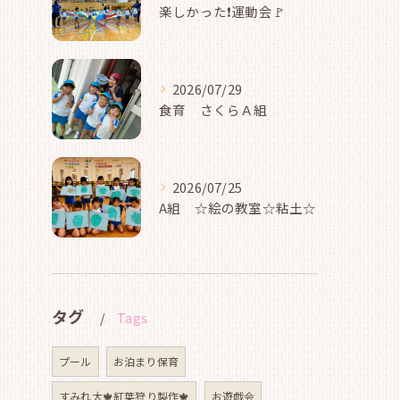
楽しかった❗運動会🚩
2026/07/29
食育 さくらＡ組
2026/07/25
A組 ☆絵の教室☆粘土☆
タグ
Tags
プール
お泊まり保育
すみれ大🍁紅葉狩り製作🍁
お遊戯会