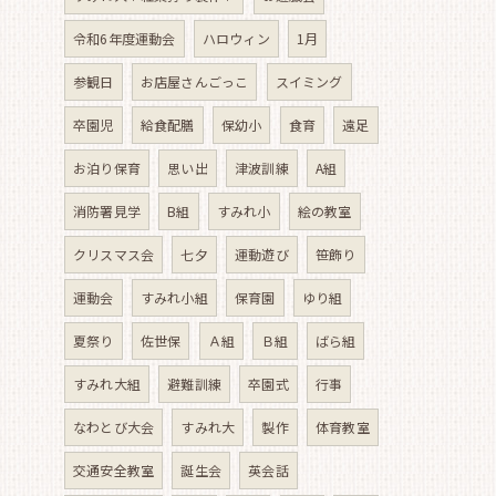
令和6年度運動会
ハロウィン
1月
参観日
お店屋さんごっこ
スイミング
卒園児
給食配膳
保幼小
食育
遠足
お泊り保育
思い出
津波訓練
A組
消防署見学
B組
すみれ小
絵の教室
クリスマス会
七夕
運動遊び
笹飾り
運動会
すみれ小組
保育園
ゆり組
夏祭り
佐世保
Ａ組
Ｂ組
ばら組
すみれ大組
避難訓練
卒園式
行事
なわとび大会
すみれ大
製作
体育教室
交通安全教室
誕生会
英会話