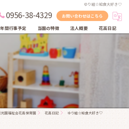
ゆり組☆給食大好き♡
0956-38-4329
お問い合わせはこちら
年間行事予定
当園の特徴
法人概要
花高日記
縦割り保育
自然
体育教室
英会話教室
乾布摩擦
恵光園福祉会花高保育園
花高日記
ゆり組☆給食大好き♡