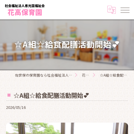
☆A組☆給食配膳活動開始💕
佐世保の保育園なら社会福祉法人恵光園福祉会花高保育園
花高日記
☆A組☆給食配膳活動開始💕
☆A組☆給食配膳活動開始💕
2026/05/16