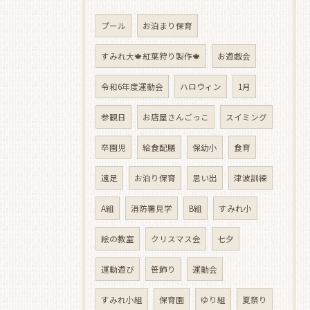
プール
お泊まり保育
すみれ大🍁紅葉狩り製作🍁
お遊戯会
令和6年度運動会
ハロウィン
1月
参観日
お店屋さんごっこ
スイミング
卒園児
給食配膳
保幼小
食育
遠足
お泊り保育
思い出
津波訓練
A組
消防署見学
B組
すみれ小
絵の教室
クリスマス会
七夕
運動遊び
笹飾り
運動会
すみれ小組
保育園
ゆり組
夏祭り