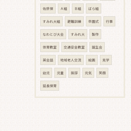
佐世保
Ａ組
Ｂ組
ばら組
すみれ大組
避難訓練
卒園式
行事
なわとび大会
すみれ大
製作
体育教室
交通安全教室
誕生会
英会話
地域老人交流
絵画
見学
幼児
児童
挨拶
元気
笑顔
延長保育