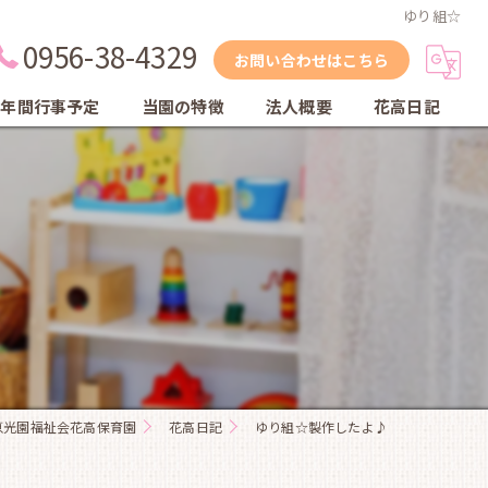
ゆり組☆
0956-38-4329
お問い合わせはこちら
年間行事予定
当園の特徴
法人概要
花高日記
縦割り保育
自然
体育教室
英会話教室
乾布摩擦
恵光園福祉会花高保育園
花高日記
ゆり組☆製作したよ♪