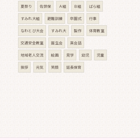
夏祭り
佐世保
Ａ組
Ｂ組
ばら組
すみれ大組
避難訓練
卒園式
行事
なわとび大会
すみれ大
製作
体育教室
交通安全教室
誕生会
英会話
地域老人交流
絵画
見学
幼児
児童
挨拶
元気
笑顔
延長保育