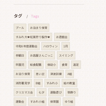
タグ
Tags
プール
お泊まり保育
すみれ大🍁紅葉狩り製作🍁
お遊戯会
令和6年度運動会
ハロウィン
1月
参観日
お店屋さんごっこ
スイミング
卒園児
給食配膳
保幼小
食育
遠足
お泊り保育
思い出
津波訓練
A組
消防署見学
B組
すみれ小
絵の教室
クリスマス会
七夕
運動遊び
笹飾り
運動会
すみれ小組
保育園
ゆり組