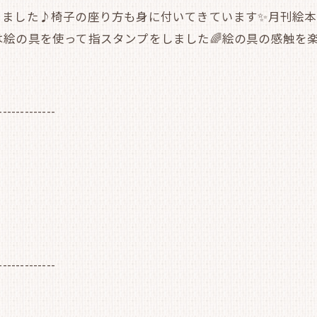
りました♪椅子の座り方も身に付いてきています✨月刊絵
は絵の具を使って指スタンプをしました🌈絵の具の感触を
-------------
-------------