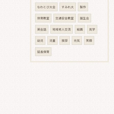
なわとび大会
すみれ大
製作
体育教室
交通安全教室
誕生会
英会話
地域老人交流
絵画
見学
幼児
児童
挨拶
元気
笑顔
延長保育