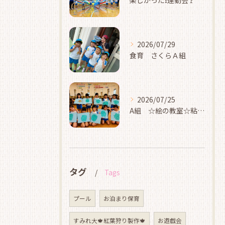
楽しかった❗運動会🚩
2026/07/29
食育 さくらＡ組
2026/07/25
A組 ☆絵の教室☆粘土☆
タグ
Tags
プール
お泊まり保育
すみれ大🍁紅葉狩り製作🍁
お遊戯会