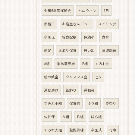
令和6年度運動会
ハロウィン
1月
参観日
お店屋さんごっこ
スイミング
卒園児
給食配膳
保幼小
食育
遠足
お泊り保育
思い出
津波訓練
A組
消防署見学
B組
すみれ小
絵の教室
クリスマス会
七夕
運動遊び
笹飾り
運動会
すみれ小組
保育園
ゆり組
夏祭り
佐世保
Ａ組
Ｂ組
ばら組
すみれ大組
避難訓練
卒園式
行事