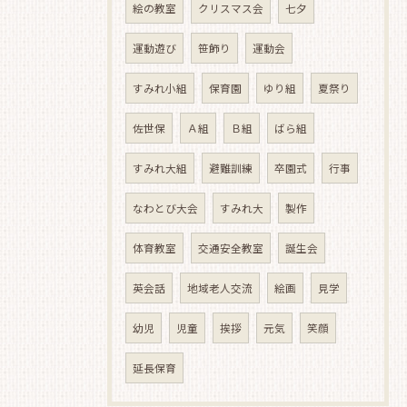
絵の教室
クリスマス会
七夕
運動遊び
笹飾り
運動会
すみれ小組
保育園
ゆり組
夏祭り
佐世保
Ａ組
Ｂ組
ばら組
すみれ大組
避難訓練
卒園式
行事
なわとび大会
すみれ大
製作
体育教室
交通安全教室
誕生会
英会話
地域老人交流
絵画
見学
幼児
児童
挨拶
元気
笑顔
延長保育