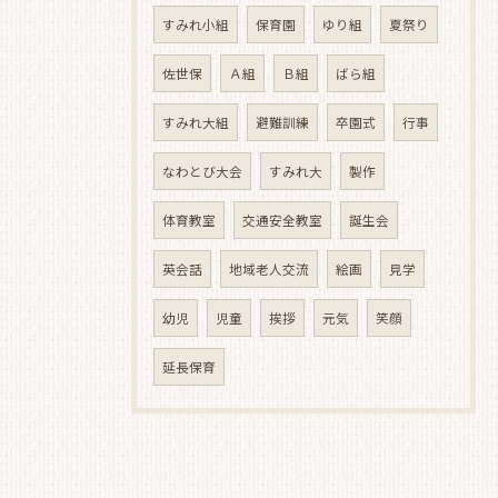
すみれ小組
保育園
ゆり組
夏祭り
佐世保
Ａ組
Ｂ組
ばら組
すみれ大組
避難訓練
卒園式
行事
なわとび大会
すみれ大
製作
体育教室
交通安全教室
誕生会
英会話
地域老人交流
絵画
見学
幼児
児童
挨拶
元気
笑顔
延長保育