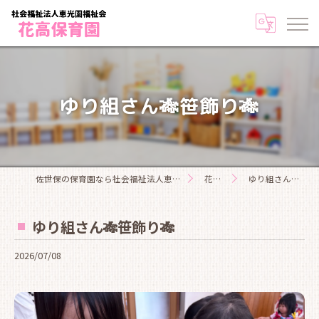
ゆり組さん🎋笹飾り🎋
佐世保の保育園なら社会福祉法人恵光園福祉会花高保育園
花高日記
ゆり組さん🎋笹飾り🎋
ゆり組さん🎋笹飾り🎋
2026/07/08