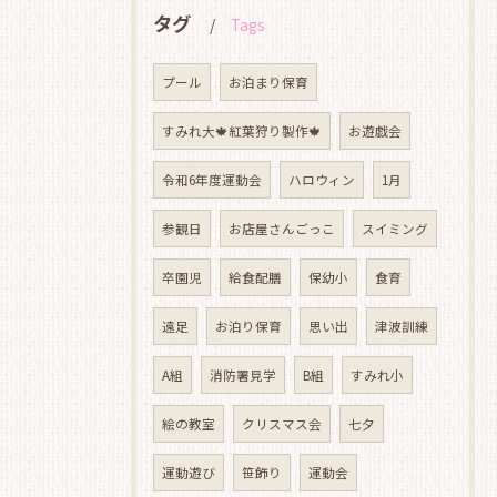
タグ
Tags
プール
お泊まり保育
すみれ大🍁紅葉狩り製作🍁
お遊戯会
令和6年度運動会
ハロウィン
1月
参観日
お店屋さんごっこ
スイミング
卒園児
給食配膳
保幼小
食育
遠足
お泊り保育
思い出
津波訓練
A組
消防署見学
B組
すみれ小
絵の教室
クリスマス会
七夕
運動遊び
笹飾り
運動会