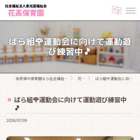
ばら組🌹運動会に向けて運動遊
び練習中🎵
佐世保の保育園なら社会福祉法人恵光園福祉会花高保育園
花高日記
ばら組🌹運動会に向けて運動遊び練習中🎵
ばら組🌹運動会に向けて運動遊び練習中
🎵
2026/07/09