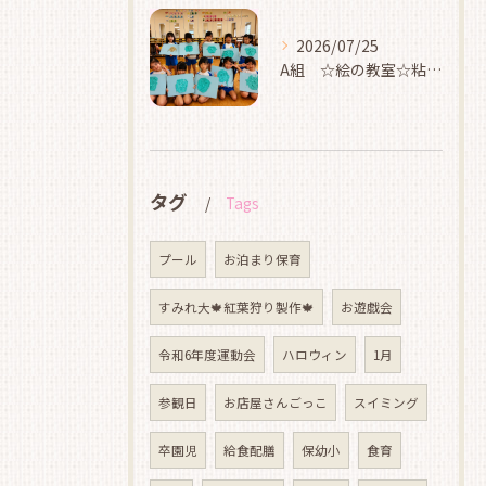
2026/07/25
A組 ☆絵の教室☆粘土☆
タグ
Tags
プール
お泊まり保育
すみれ大🍁紅葉狩り製作🍁
お遊戯会
令和6年度運動会
ハロウィン
1月
参観日
お店屋さんごっこ
スイミング
卒園児
給食配膳
保幼小
食育