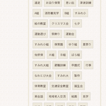
遠足
お泊り保育
思い出
津波訓練
A組
消防署見学
B組
すみれ小
絵の教室
クリスマス会
七夕
運動遊び
笹飾り
運動会
すみれ小組
保育園
ゆり組
夏祭り
佐世保
Ａ組
Ｂ組
ばら組
すみれ大組
避難訓練
卒園式
行事
なわとび大会
すみれ大
製作
体育教室
交通安全教室
誕生会
英会話
地域老人交流
絵画
見学